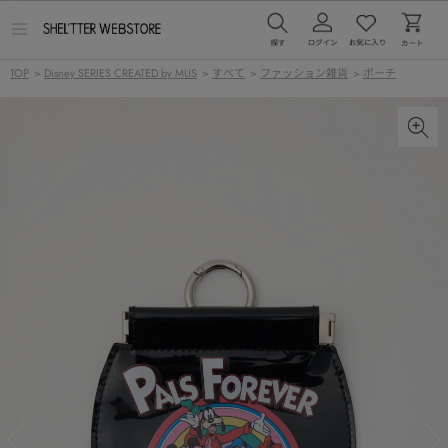
メ
ニ
ュ
TOP
>
Disney SERIES CREATED by MUS
>
すべて
>
ファッション雑貨
>
ポーチ
ー
を
開
く