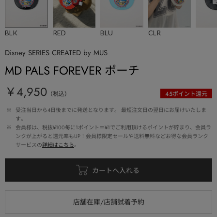
BLK
RED
BLU
CLR
Disney SERIES CREATED by MUS
MD PALS FOREVER ポーチ
￥4,950
（税込）
45
ポイント還元
 ※ 
受注当日から4日後までに発送となります。 最短注文日の翌日にお届けいたしま
す。
 ※ 
会員様は、税抜¥100毎に1ポイント＝¥1でご利用頂けるポイントが貯まり、会員ラ
ンクが上がると還元率もUP！会員様限定セールや送料無料などお得な会員ランク
サービスの
詳細はこちら
。