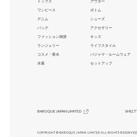
トップス
アウター
ワンピース
ボトム
デニム
シューズ
バッグ
アクセサリー
ファッション雑貨
キッズ
ランジェリー
ライフスタイル
コスメ・香水
パジャマ・ルームウェア
水着
セットアップ
BAROQUE JAPAN LIMITED
SHEL’T
COPYRIGHT © BAROQUE JAPAN LIMITED ALL RIGHTS RESERVED