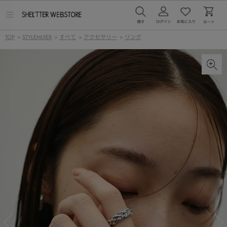
メ
ニ
ュ
TOP
>
STYLEMIXER
>
すべて
>
アクセサリー
>
リング
ー
を
開
く