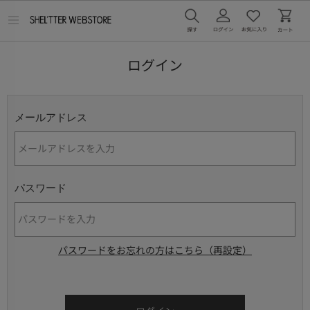
メ
ニ
ュ
ー
ログイン
を
開
く
メールアドレス
パスワード
パスワードをお忘れの方はこちら（再設定）