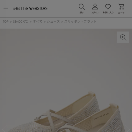
メ
ニ
ュ
TOP
>
STACCATO
>
すべて
>
シューズ
>
スリッポン・フラット
ー
を
開
く