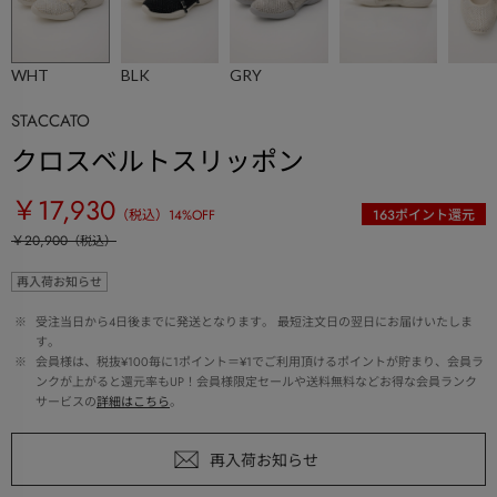
WHT
BLK
GRY
STACCATO
クロスベルトスリッポン
￥17,930
（税込）
14
%OFF
163
ポイント還元
￥20,900
（税込）
再入荷お知らせ
 ※ 
受注当日から4日後までに発送となります。 最短注文日の翌日にお届けいたしま
す。
 ※ 
会員様は、税抜¥100毎に1ポイント＝¥1でご利用頂けるポイントが貯まり、会員ラ
ンクが上がると還元率もUP！会員様限定セールや送料無料などお得な会員ランク
サービスの
詳細はこちら
。