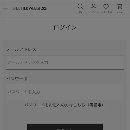
メ
ニ
ュ
ー
ログイン
を
開
く
メールアドレス
パスワード
パスワードをお忘れの方はこちら（再設定）