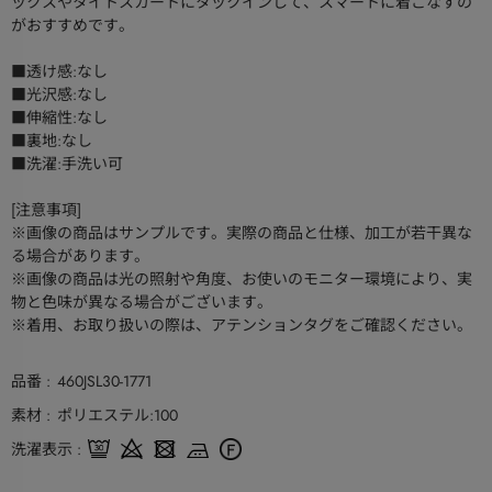
ックスやタイトスカートにタックインして、スマートに着こなすの
がおすすめです。
■透け感:なし
■光沢感:なし
■伸縮性:なし
■裏地:なし
■洗濯:手洗い可
[注意事項]
※画像の商品はサンプルです。実際の商品と仕様、加工が若干異な
る場合があります。
※画像の商品は光の照射や角度、お使いのモニター環境により、実
物と色味が異なる場合がございます。
※着用、お取り扱いの際は、アテンションタグをご確認ください。
品番
460JSL30-1771
素材
ポリエステル:100
洗濯表示