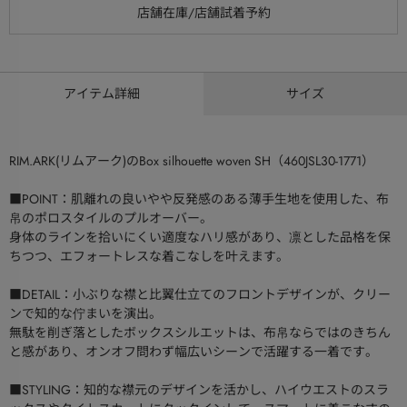
アイテム詳細
サイズ
RIM.ARK(リムアーク)のBox silhouette woven SH（460JSL30-1771）
■POINT：肌離れの良いやや反発感のある薄手生地を使用した、布
帛のポロスタイルのプルオーバー。
身体のラインを拾いにくい適度なハリ感があり、凛とした品格を保
ちつつ、エフォートレスな着こなしを叶えます。
■DETAIL：小ぶりな襟と比翼仕立てのフロントデザインが、クリー
ンで知的な佇まいを演出。
無駄を削ぎ落としたボックスシルエットは、布帛ならではのきちん
と感があり、オンオフ問わず幅広いシーンで活躍する一着です。
■STYLING：知的な襟元のデザインを活かし、ハイウエストのスラ