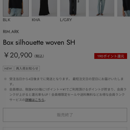
BLK
KHA
L/GRY
RIM.ARK
Box silhouette woven SH
￥20,900
（税込）
190
ポイント還元
NEW
再入荷お知らせ
 ※ 
受注当日から4日後までに発送となります。 最短注文日の翌日にお届けいたしま
す。
 ※ 
会員様は、税抜¥100毎に1ポイント＝¥1でご利用頂けるポイントが貯まり、会員ラ
ンクが上がると還元率もUP！会員様限定セールや送料無料などお得な会員ランク
サービスの
詳細はこちら
。
販売終了