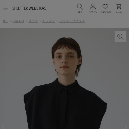
メ
ニ
ュ
TOP
>
RIM.ARK
>
すべて
>
トップス
>
シャツ・ブラウス
ー
を
開
く