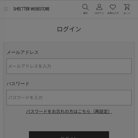
メ
ニ
ュ
ー
ログイン
を
開
く
メールアドレス
パスワード
パスワードをお忘れの方はこちら（再設定）