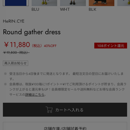
BLU
WHT
BLK
HeRIN.CYE
Round gather dress
￥11,880
（税込）
40
%OFF
108
ポイント還元
￥19,800
（税込）
再入荷お知らせ
 ※ 
受注当日から4日後までに発送となります。 最短注文日の翌日にお届けいたしま
す。
 ※ 
会員様は、税抜¥100毎に1ポイント＝¥1でご利用頂けるポイントが貯まり、会員ラ
ンクが上がると還元率もUP！会員様限定セールや送料無料などお得な会員ランク
サービスの
詳細はこちら
。