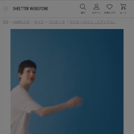
メ
ニ
ュ
TOP
>
HeRIN.CYE
>
すべて
>
ワンピース
>
ワンピース(ミニ・ミディアム）
ー
を
開
く