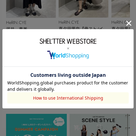
HeRIN.CYE
HeRIN.CYE
HeRIN.CYE
喜夕田里奈【骨スト/イエ
喜夕田里奈【
武井 恵美
162cm
162cm
168cm
ベ秋】
ベ秋】
このアイテムを見た人がチェックしている商品
閲覧中カテゴリーのランキング
TOPICS