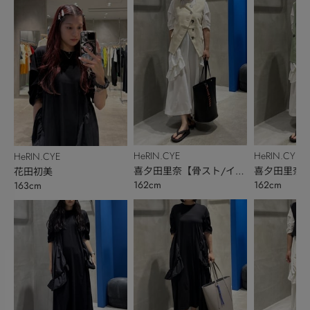
HeRIN.CYE
HeRIN.CYE
HeRIN.CYE
喜夕田里奈【骨スト/イエ
喜夕田里奈【
花田初美
162cm
162cm
163cm
ベ秋】
ベ秋】