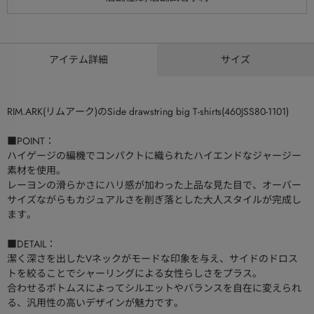
アイテム詳細
サイズ
RIM.ARK(リムアーク)のSide drawstring big T-shirts(460JSS80-1101)
■POINT：
ハイゲージの編機でコンパクトに織られたハイエンドなジャージー
素材を使用。
レーヨンの滑らかさにハリ感が加わった上品な見た目で、オーバー
サイズながらもカジュアルさを削ぎ落とした大人スタイルが完成し
ます。
■DETAIL：
潔く深さを出したVネックがモードな印象を与え、サイドのドロス
トを絞ることでシャーリングによる女性らしさをプラス。
合わせるボトムスによってシルエットやバランスを自在に変えられ
る、汎用性の高いデザインが魅力です。