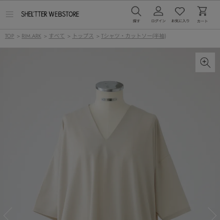
メ
ニ
ュ
TOP
>
RIM.ARK
>
すべて
>
トップス
>
Tシャツ・カットソー(半袖)
ー
を
開
く