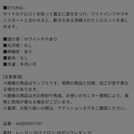
■STYLING：
サイドのドロストを絞って着丈に変化をつけ、ワイドパンツやマキ
シスカートと合わせると、動きのある洗練されたシルエットを楽し
めます。
■透け感：ホワイトややあり
■光沢感：なし
■伸縮性：あり
■裏地：なし
■洗濯：手洗い可
[注意事項]
※画像の商品はサンプルです。実際の商品と仕様、加工が若干異な
る場合があります。
※画像の商品は光の照射や角度、お使いのモニター環境により、実
物と色味が異なる場合がございます。
※着用、お取り扱いの際は、アテンションタグをご確認ください。
品番
460JSS80-1101
素材
レーヨン:50ナイロン:38ポリウレタン:12