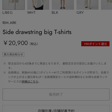
L/BEG
WHT
BLK
GRY
RIM.ARK
Side drawstring big T-shirts
￥20,900
（税込）
190
ポイント還元
再入荷お知らせ
 ※ 
受注当日から4日後までに発送となります。 最短注文日の翌日にお届けいたしま
す。
 ※ 
会員様は、税抜¥100毎に1ポイント＝¥1でご利用頂けるポイントが貯まり、会員ラ
ンクが上がると還元率もUP！会員様限定セールや送料無料などお得な会員ランク
サービスの
詳細はこちら
。
販売終了