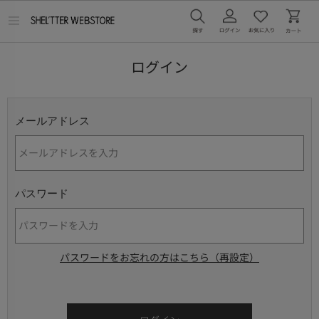
メ
ニ
ュ
ー
ログイン
を
開
く
メールアドレス
パスワード
パスワードをお忘れの方はこちら（再設定）