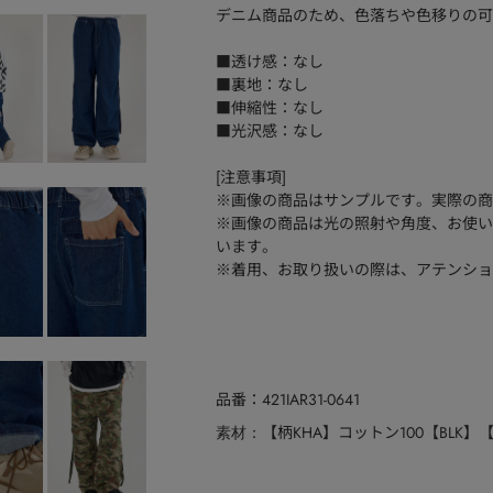
デニム商品のため、色落ちや色移りの可
■透け感：なし
■裏地：なし
■伸縮性：なし
■光沢感：なし
[注意事項]
※画像の商品はサンプルです。実際の商
※画像の商品は光の照射や角度、お使い
います。
※着用、お取り扱いの際は、アテンショ
品番
421IAR31-0641
【柄KHA】コットン100【BLK】
素材