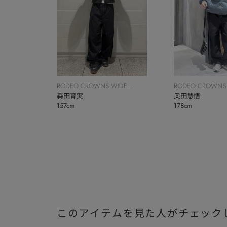
RODEO CROWNS WIDE
RODEO CROWNS
BOWL
森田育実
BOWL
奥田慧悟
157cm
178cm
このアイテムを見た人がチェック