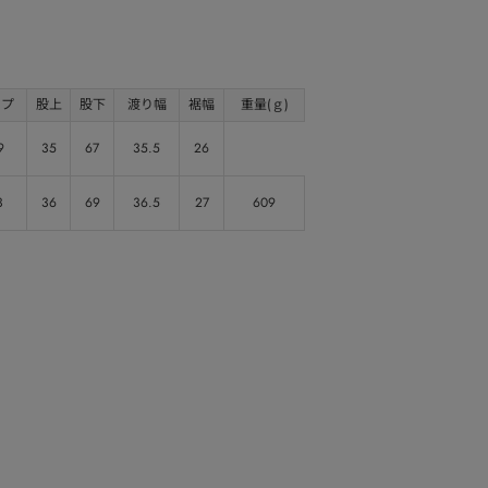
ップ
股上
股下
渡り幅
裾幅
重量(ｇ)
9
35
67
35.5
26
3
36
69
36.5
27
609