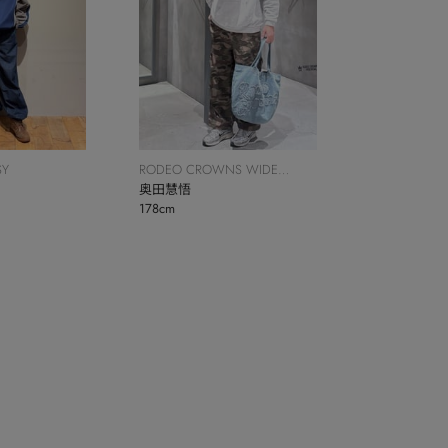
SY
RODEO CROWNS WIDE
BOWL
奥田慧悟
178cm