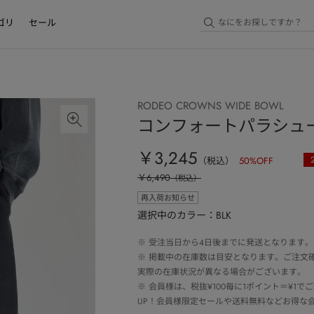
ゴリ
セール
RODEO CROWNS WIDE BOWL
コンフォートパラシュ
￥3,245
（税込）
50
%OFF
￥6,490
（税込）
再入荷お知らせ
選択中のカラー：BLK
※
受注当日から4日後までに発送となります。
※
掲載中の在庫数は目安となります。ご注文
実際の在庫状況が異なる場合がございます。
※
会員様は、税抜¥100毎に1ポイント＝¥1
UP！会員様限定セールや送料無料などお得な