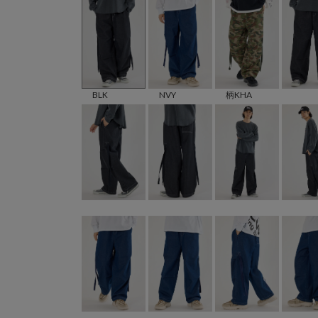
BLK
NVY
柄KHA