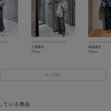
 WIDE
RODEO CROWNS WIDE
AZUL BY MOUS
BOWL
上西達也
高田遥生
177cm
170cm
もっと見る
している商品