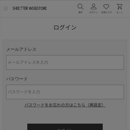
メ
ニ
ュ
ー
ログイン
を
開
く
メールアドレス
パスワード
パスワードをお忘れの方はこちら（再設定）