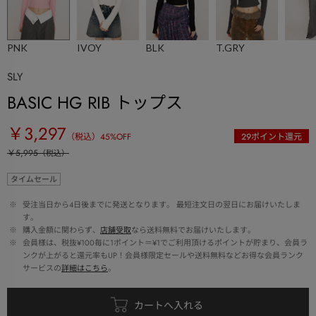
PNK
IVOY
BLK
T.GRY
SLY
BASIC HG RIB トップス
￥3,297
（税込）
45
%OFF
29
ポイント還元
￥5,995
（税込）
タイムセール
 ※ 
受注当日から4日後までに発送となります。 最短注文日の翌日にお届けいたしま
す。
 ※ 
購入金額に関わらず、
店舗受取
なら送料無料でお届けいたします。
 ※ 
会員様は、税抜¥100毎に1ポイント＝¥1でご利用頂けるポイントが貯まり、会員ラ
ンクが上がると還元率もUP！会員様限定セールや送料無料などお得な会員ランク
サービスの
詳細はこちら
。