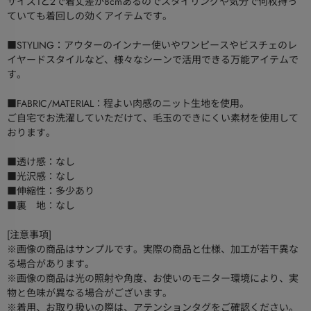
サイズ1と2で着丈差が8cmあるのでスタイリングや気分で何枚持っ
ていても着回しの効くアイテムです。
■STYLING：アウターのインナー使いやワンピースやビスチェのレ
イヤードスタイルなど、様々なシーンで活用できる万能アイテムで
す。
■FABRIC/MATERIAL：程よい肉感のニット生地を使用。
ご自宅でお洗濯していただけて、毛玉のできにくい素材を使用して
おります。
■透け感：なし
■光沢感：なし
■伸縮性：多少あり
■裏 地：なし
[注意事項]
※画像の商品はサンプルです。実際の商品と仕様、加工が若干異な
る場合があります。
※画像の商品は光の照射や角度、お使いのモニター環境により、実
物と色味が異なる場合がございます。
※着用、お取り扱いの際は、アテンションタグをご確認ください。