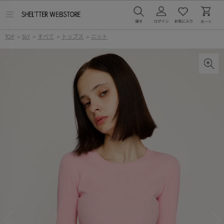
メ
ニ
ュ
TOP
>
SLY
>
すべて
>
トップス
>
ニット
ー
を
開
く