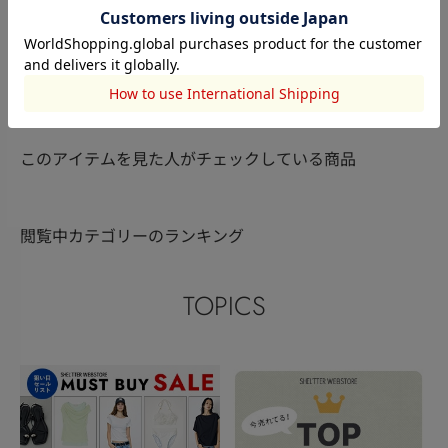
SLY
SLY
MOUSSY
Eri
宮田美憂
深堀 千李
155cm
153cm
166cm
このアイテムを見た人がチェックしている商品
閲覧中カテゴリーのランキング
TOPICS