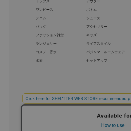
トップス
アウター
ワンピース
ボトム
デニム
シューズ
バッグ
アクセサリー
ファッション雑貨
キッズ
ランジェリー
ライフスタイル
コスメ・香水
パジャマ・ルームウェア
水着
セットアップ
BAROQUE JAPAN LIMITED
SHEL’T
COPYRIGHT © BAROQUE JAPAN LIMITED ALL RIGHTS RESERVED