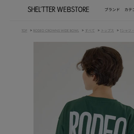
ブランド
カテ
>
>
>
>
TOP
RODEO CROWNS WIDE BOWL
すべて
トップス
Tシャツ