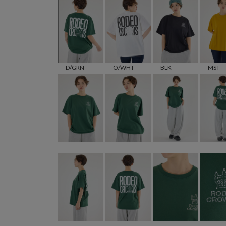
D/GRN
O/WHT
BLK
MST