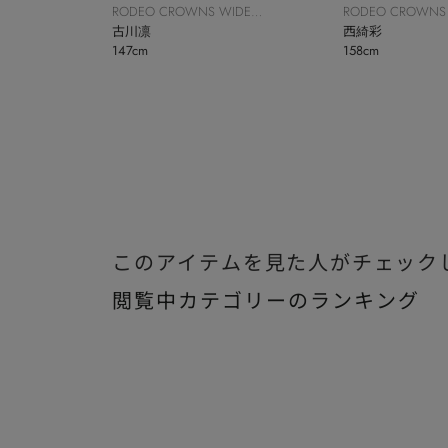
RODEO CROWNS WIDE
RODEO CROWNS
BOWL
古川凛
BOWL
西綺彩
147cm
158cm
このアイテムを見た人がチェック
閲覧中カテゴリーのランキング