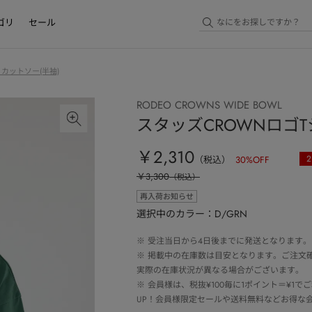
ゴリ
セール
・カットソー(半袖)
RODEO CROWNS WIDE BOWL
スタッズCROWNロゴ
￥2,310
2
（税込）
30
%OFF
￥3,300
（税込）
再入荷お知らせ
選択中のカラー：D/GRN
※
受注当日から4日後までに発送となります。
※
掲載中の在庫数は目安となります。ご注文
実際の在庫状況が異なる場合がございます。
※
会員様は、税抜¥100毎に1ポイント＝¥1
UP！会員様限定セールや送料無料などお得な