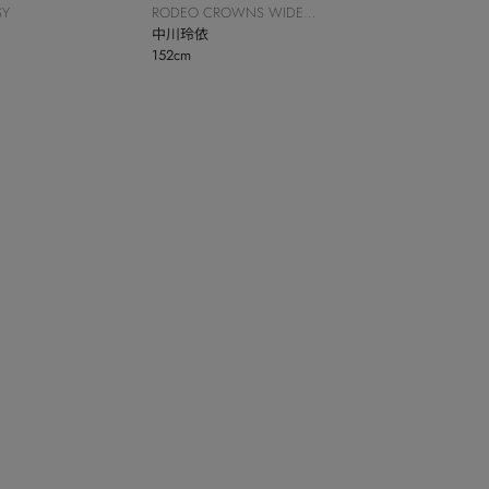
SY
RODEO CROWNS WIDE
BOWL
中川玲依
152cm