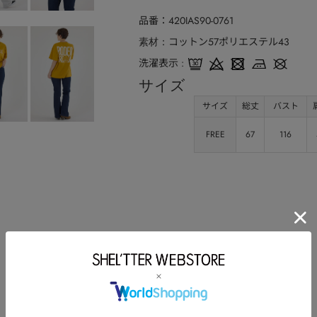
品番
420IAS90-0761
コットン57ポリエステル43
素材
洗濯表示
サイズ
サイズ
総丈
バスト
FREE
67
116