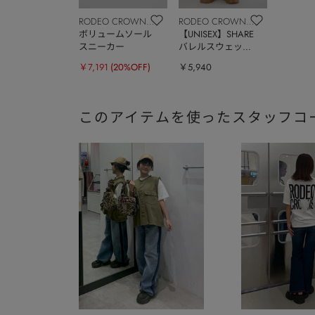
RODEO CROWNS
RODEO CROWNS
WIDE BOWL
ボリュームソール
WIDE BOWL
【UNISEX】SHARE
スニーカー
バレルスウェット
パンツ
￥7,191
(20%OFF)
￥5,940
このアイテムを使ったスタッフコ