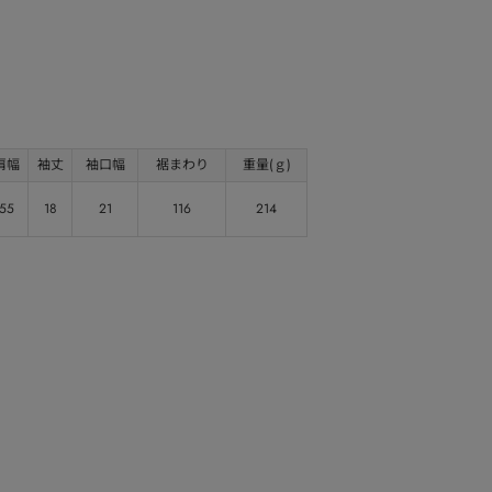
肩幅
袖丈
袖口幅
裾まわり
重量(ｇ)
55
18
21
116
214