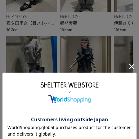
HeRIN.CYE
HeRIN.CYE
HeRIN.CYE
喜夕田里奈【骨スト/イエ
樋熊実夢
伊藤さくら
162cm
153cm
150cm
ベ秋】
HeRIN.CYE
HeRIN.CYE
HeRIN.CYE
喜夕田里奈【骨スト/イエ
樋熊実夢
武井 恵美
162cm
153cm
168cm
ベ秋】
このアイテムを見た人がチェックしている商品