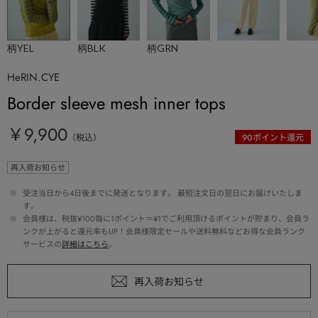
柄YEL
柄BLK
柄GRN
HeRIN.CYE
Border sleeve mesh inner tops
￥9,900
（税込）
90
ポイント還元
再入荷お知らせ
 ※ 
受注当日から4日後までに発送となります。 最短注文日の翌日にお届けいたしま
す。
 ※ 
会員様は、税抜¥100毎に1ポイント＝¥1でご利用頂けるポイントが貯まり、会員ラ
ンクが上がると還元率もUP！会員様限定セールや送料無料などお得な会員ランク
サービスの
詳細はこちら
。