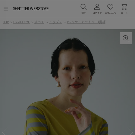
メ
ニ
ュ
TOP
>
HeRIN.CYE
>
すべて
>
トップス
>
Tシャツ・カットソー(長袖)
ー
を
開
く