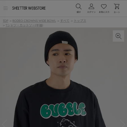
メ
ニ
ュ
TOP
>
RODEO CROWNS WIDE BOWL
>
すべて
>
トップス
ー
>
Tシャツ・カットソー(半袖)
を
開
く