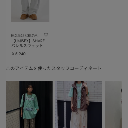
RODEO CROWNS
【UNISEX】SHARE
WIDE BOWL
バレルスウェットパ
ンツ
￥5,940
このアイテムを使ったスタッフコーディネート