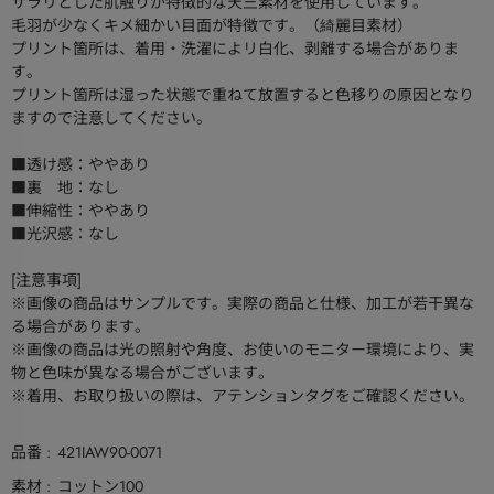
サラリとした肌触りが特徴的な天竺素材を使用しています。
毛羽が少なくキメ細かい目面が特徴です。（綺麗目素材）
プリント箇所は、着用・洗濯によリ白化、剥離する場合がありま
す。
プリント箇所は湿った状態で重ねて放置すると色移りの原因となり
ますので注意してください。
■透け感：ややあり
■裏 地：なし
■伸縮性：ややあり
■光沢感：なし
[注意事項]
※画像の商品はサンプルです。実際の商品と仕様、加工が若干異な
る場合があります。
※画像の商品は光の照射や角度、お使いのモニター環境により、実
物と色味が異なる場合がございます。
※着用、お取り扱いの際は、アテンションタグをご確認ください。
品番
421IAW90-0071
素材
コットン100