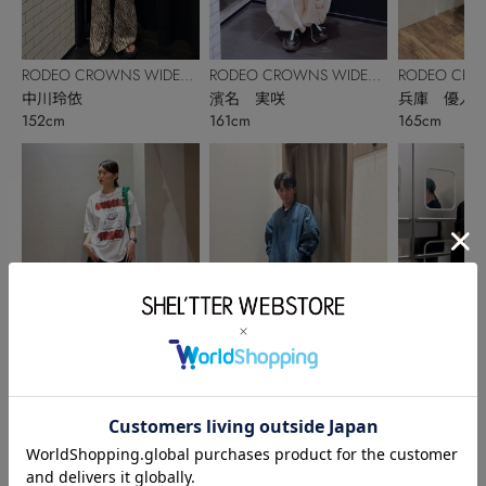
RODEO CROWNS WIDE
RODEO CROWNS WIDE
RODEO CRO
BOWL
中川玲依
BOWL
濱名 実咲
BOWL
兵庫 優人
152cm
161cm
165cm
RODEO CROWNS WIDE
RODEO CROWNS WIDE
RODEO CRO
BOWL
松本りお
BOWL
兵庫 優人
BOWL
大山瑞貴
167cm
165cm
165cm