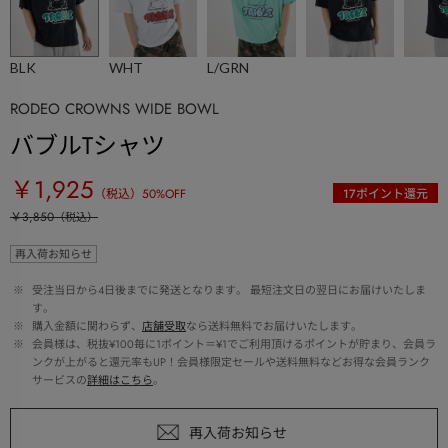
BLK
WHT
L/GRN
RODEO CROWNS WIDE BOWL
バブルTシャツ
￥1,925
（税込）
50
%OFF
17
ポイント還元
￥3,850
（税込）
再入荷お知らせ
 ※ 
受注当日から4日後までに発送となります。 最短注文日の翌日にお届けいたしま
す。
 ※ 
購入金額に関わらず、
店舗受取
なら送料無料でお届けいたします。
 ※ 
会員様は、税抜¥100毎に1ポイント＝¥1でご利用頂けるポイントが貯まり、会員ラ
ンクが上がると還元率もUP！会員様限定セールや送料無料などお得な会員ランク
サービスの
詳細はこちら
。