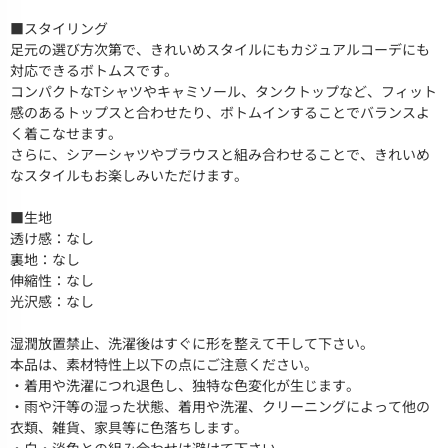
■スタイリング
足元の選び方次第で、きれいめスタイルにもカジュアルコーデにも
対応できるボトムスです。
コンパクトなTシャツやキャミソール、タンクトップなど、フィット
感のあるトップスと合わせたり、ボトムインすることでバランスよ
く着こなせます。
さらに、シアーシャツやブラウスと組み合わせることで、きれいめ
なスタイルもお楽しみいただけます。
■生地
透け感：なし
裏地：なし
伸縮性：なし
光沢感：なし
湿潤放置禁止、洗濯後はすぐに形を整えて干して下さい。
本品は、素材特性上以下の点にご注意ください。
・着用や洗濯につれ退色し、独特な色変化が生じます。
・雨や汗等の湿った状態、着用や洗濯、クリーニングによって他の
衣類、雑貨、家具等に色落ちします。