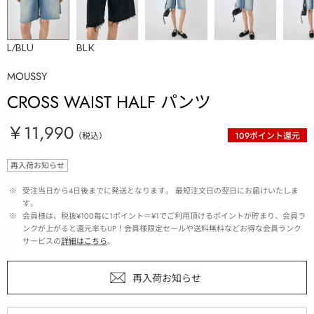
L/BLU
BLK
MOUSSY
CROSS WAIST HALF パンツ
￥11,990
（税込）
109
ポイント還元
再入荷お知らせ
 ※ 
受注当日から4日後までに発送となります。 最短注文日の翌日にお届けいたしま
す。
 ※ 
会員様は、税抜¥100毎に1ポイント＝¥1でご利用頂けるポイントが貯まり、会員ラ
ンクが上がると還元率もUP！会員様限定セールや送料無料などお得な会員ランク
サービスの
詳細はこちら
。