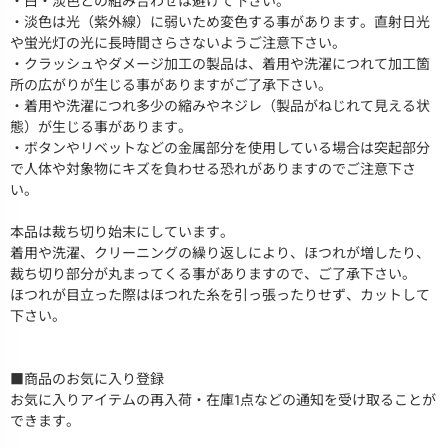
・白・淡色との組み合わせは避けて下さい。
・淡色は光（紫外線）に弱いため変色する事があります。直射日光
や蛍光灯の光に長時間さらさないようご注意下さい。
・クラッシュやダメージ加工の製品は、着用や洗濯につれて加工箇
所の広がりが生じる事がありますがご了承下さい。
・着用や洗濯につれ多少の縮みやネジレ（製品がねじれて見える状
態）が生じる事があります。
・ボタンやリベットなどの金属部分を使用している場合は突起部分
で人体や対象物にキズを負わせる恐れがありますのでご注意下さ
い。
本品は裁ち切り始末にしています。
着用や洗濯、クリーニングの繰り返しにより、ほつれが増したり、
裁ち切り部分が丸まってくる事がありますので、ご了承下さい。
ほつれが目立った際はほつれた糸を引っ張ったりせず、カットして
下さい。
■商品のお気に入り登録
お気に入りアイテムの再入荷・在庫1点などの通知を受け取ることが
できます。