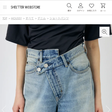
メ
ニ
ュ
TOP
>
MOUSSY
>
すべて
>
デニム
>
ショートパンツ
ー
を
開
く