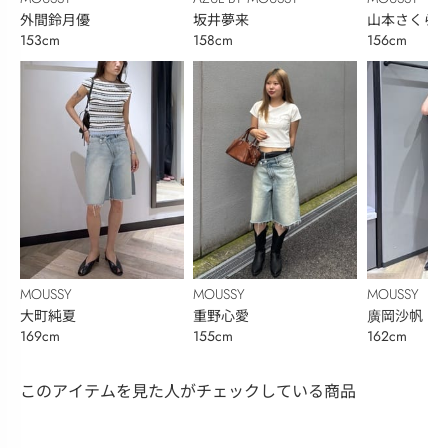
外間鈴月優
坂井夢来
山本さくら
153cm
158cm
156cm
MOUSSY
MOUSSY
MOUSSY
大町純夏
重野心愛
廣岡沙帆
169cm
155cm
162cm
このアイテムを見た人がチェックしている商品