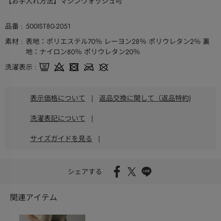
【お手入れ方法】マシンウォッシュ可
品番
500IST80-2051
素材
表地：ポリエステル70％ レーヨン28％ ポリウレタン2％ 裏
地：ナイロン80％ ポリウレタン20％
洗濯表示
表示価格について
|
返品交換に関して（返品特約)
洗濯表記について
|
サイズガイドを見る
|
シェアする
関連アイテム