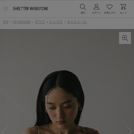
メ
ニ
ュ
TOP
>
STYLEMIXER
>
すべて
>
トップス
>
キャミソール
ー
を
開
く