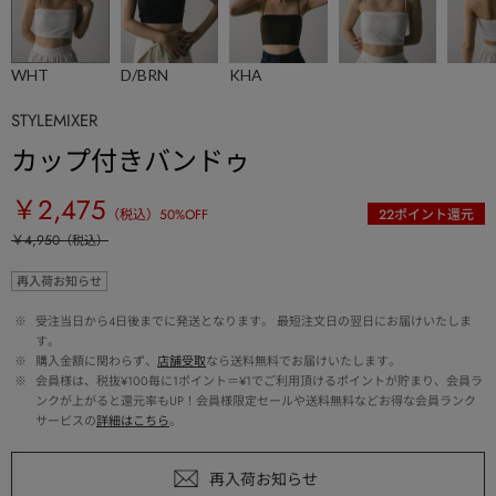
WHT
D/BRN
KHA
STYLEMIXER
カップ付きバンドゥ
￥2,475
（税込）
50
%OFF
22
ポイント還元
￥4,950
（税込）
再入荷お知らせ
 ※ 
受注当日から4日後までに発送となります。 最短注文日の翌日にお届けいたしま
す。
 ※ 
購入金額に関わらず、
店舗受取
なら送料無料でお届けいたします。
 ※ 
会員様は、税抜¥100毎に1ポイント＝¥1でご利用頂けるポイントが貯まり、会員ラ
ンクが上がると還元率もUP！会員様限定セールや送料無料などお得な会員ランク
サービスの
詳細はこちら
。