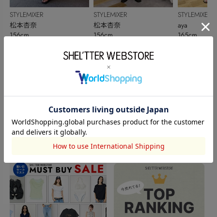
STYLEMIXER
STYLEMIXER
STYLEMIXER
松本杏奈
aya
松本杏奈
156cm
165cm
156cm
このアイテムを見た人がチェックしている商品
閲覧中カテゴリーのランキング
TOPICS