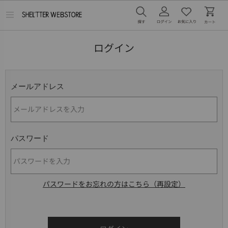
メ
ニ
ュ
ー
ログイン
を
開
く
メールアドレス
パスワード
パスワードをお忘れの方はこちら（再設定）