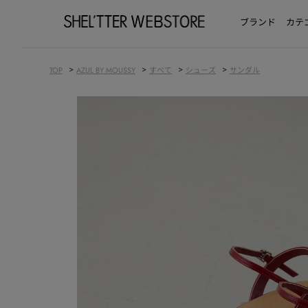
ブランド
カテ
>
>
>
>
TOP
AZUL BY MOUSSY
すべて
シューズ
サンダル