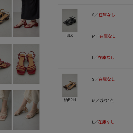
S
在庫なし
BLK
M
在庫なし
L
在庫なし
S
在庫なし
柄BRN
M
残り1点
L
在庫なし