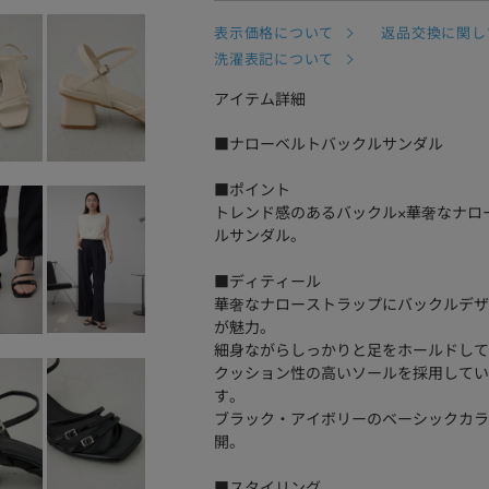
表示価格について
返品交換に関し
洗濯表記について
アイテム詳細
■ナローベルトバックルサンダル
■ポイント
トレンド感のあるバックル×華奢なナロ
ルサンダル。
■ディティール
華奢なナローストラップにバックルデザ
が魅力。
細身ながらしっかりと足をホールドして
クッション性の高いソールを採用してい
す。
ブラック・アイボリーのベーシックカラ
開。
■スタイリング