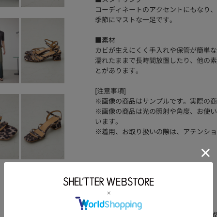
コーディネートのアクセントにもなり、
季節にマストな一足です。
■素材
カビが生えにくく手入れや保管が簡単な
濡れたままで長時間放置したり、他の素
とがあります。
[注意事項]
※画像の商品はサンプルです。実際の商
※画像の商品は光の照射や角度、お使い
います。
※着用、お取り扱いの際は、アテンショ
品番
250ISC55-477J
素材
【柄BRN】(甲材)ポリエステル(底材)合成