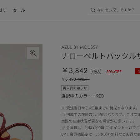
ゴリ
セール
AZUL BY MOUSSY
ナローベルトバックル
￥3,842
（税込）
30
%OFF
￥5,490
（税込）
再入荷お知らせ
選択中のカラー：RED
※
受注当日から4日後までに発送となります。
※
掲載中の在庫数は目安となります。ご注文
実際の在庫状況が異なる場合がございます。
※
会員様は、税抜¥100毎に1ポイント＝¥1
UP！会員様限定セールや送料無料などお得な