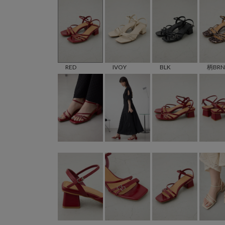
RED
IVOY
BLK
柄BRN