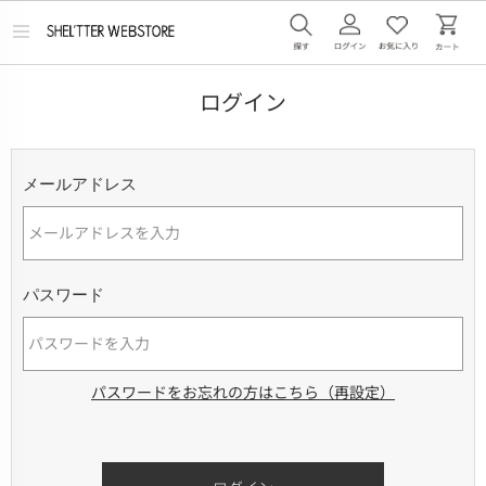
メ
ニ
ュ
ー
ログイン
を
開
く
メールアドレス
パスワード
パスワードをお忘れの方はこちら（再設定）