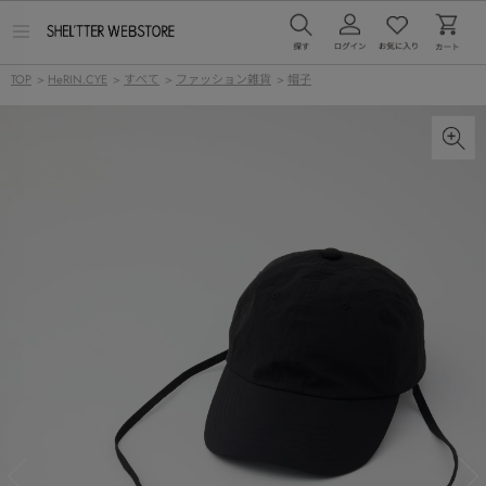
メ
ニ
ュ
TOP
>
HeRIN.CYE
>
すべて
>
ファッション雑貨
>
帽子
ー
を
開
く