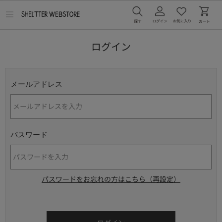
メ
ニ
ュ
ー
ログイン
を
開
く
メールアドレス
パスワード
パスワードをお忘れの方はこちら（再設定）