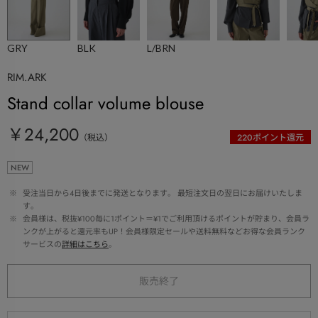
GRY
BLK
L/BRN
RIM.ARK
Stand collar volume blouse
￥24,200
（税込）
220
ポイント還元
NEW
 ※ 
受注当日から4日後までに発送となります。 最短注文日の翌日にお届けいたしま
す。
 ※ 
会員様は、税抜¥100毎に1ポイント＝¥1でご利用頂けるポイントが貯まり、会員ラ
ンクが上がると還元率もUP！会員様限定セールや送料無料などお得な会員ランク
サービスの
詳細はこちら
。
販売終了