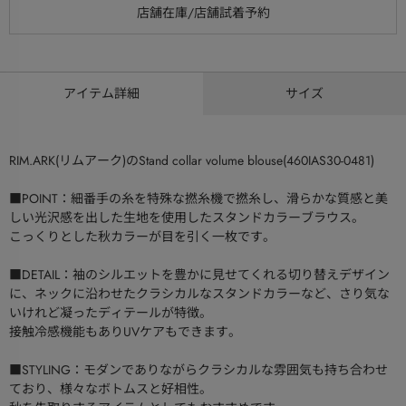
アイテム詳細
サイズ
RIM.ARK(リムアーク)のStand collar volume blouse(460IAS30-0481)
■POINT：細番手の糸を特殊な撚糸機で撚糸し、滑らかな質感と美
しい光沢感を出した生地を使用したスタンドカラーブラウス。
こっくりとした秋カラーが目を引く一枚です。
■DETAIL：袖のシルエットを豊かに見せてくれる切り替えデザイン
に、ネックに沿わせたクラシカルなスタンドカラーなど、さり気な
いけれど凝ったディテールが特徴。
接触冷感機能もありUVケアもできます。
■STYLING：モダンでありながらクラシカルな雰囲気も持ち合わせ
ており、様々なボトムスと好相性。