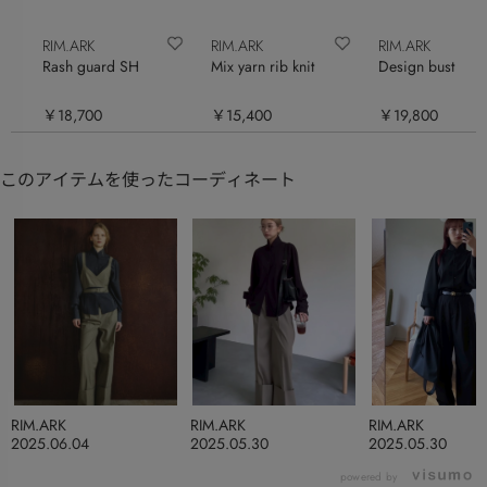
RIM.ARK
RIM.ARK
RIM.ARK
Rash guard SH
Mix yarn rib knit
Design bustier
￥18,700
￥15,400
￥19,800
このアイテムを使ったコーディネート
RIM.ARK
RIM.ARK
RIM.ARK
2025.06.04
2025.05.30
2025.05.30
powered by