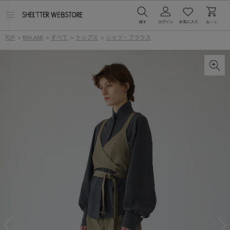
メ
ニ
ュ
TOP
>
RIM.ARK
>
すべて
>
トップス
>
シャツ・ブラウス
ー
を
開
く