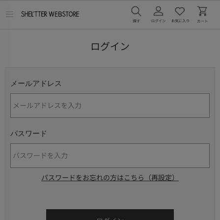
メ
ニ
ュ
ー
ログイン
を
開
く
メールアドレス
パスワード
パスワードをお忘れの方はこちら（再設定）