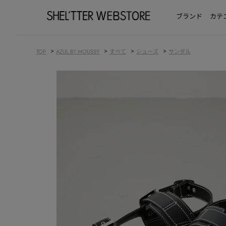
ブランド
カテ
>
>
>
>
TOP
AZUL BY MOUSSY
すべて
シューズ
サンダル