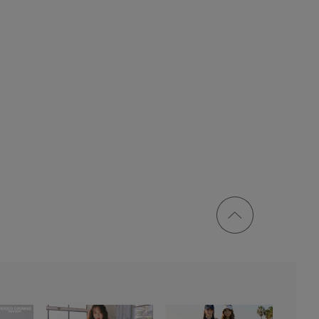
ページ
トップ
に戻る