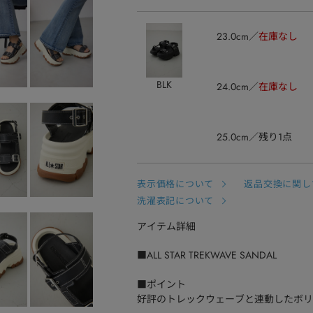
23.0cm
在庫なし
BLK
24.0cm
在庫なし
25.0cm
残り1点
表示価格について
返品交換に関し
洗濯表記について
アイテム詳細
■ALL STAR TREKWAVE SANDAL
■ポイント
好評のトレックウェーブと連動したボリ