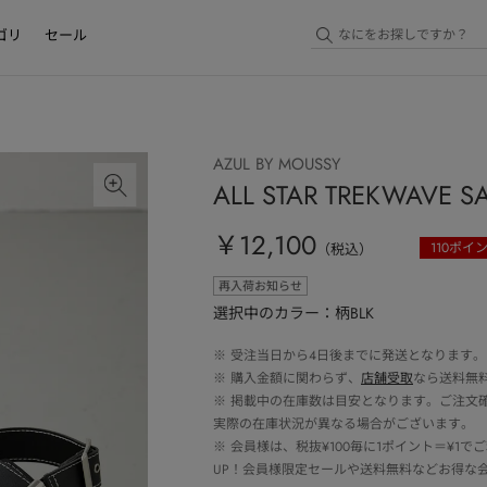
ゴリ
セール
AZUL BY MOUSSY
ALL STAR TREKWAVE S
￥12,100
110
ポイ
（税込）
再入荷お知らせ
選択中のカラー：柄BLK
※
受注当日から4日後までに発送となります。
※
購入金額に関わらず、
店舗受取
なら送料無
※
掲載中の在庫数は目安となります。ご注文
実際の在庫状況が異なる場合がございます。
※
会員様は、税抜¥100毎に1ポイント＝¥1
UP！会員様限定セールや送料無料などお得な