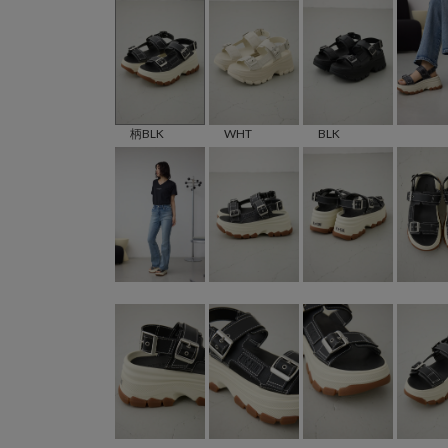
柄BLK
WHT
BLK