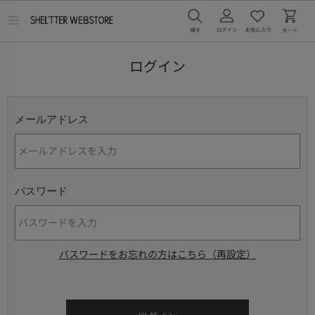
メ
ニ
ュ
ー
ログイン
を
開
く
メールアドレス
パスワード
パスワードをお忘れの方はこちら（再設定）