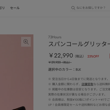
ゴリ
セール
73Hours
スパンコールグリッタ
￥22,990
（税込）
23
%OFF
￥29,920
（税込）
選択中のカラー：BLK
※
受注当日から4日後までに発送となります。
※
購入金額に関わらず、
店舗受取
なら送料無
※
掲載中の在庫数は目安となります。ご注文
実際の在庫状況が異なる場合がございます。
※
会員様は、税抜¥100毎に1ポイント＝¥1
UP！会員様限定セールや送料無料などお得な