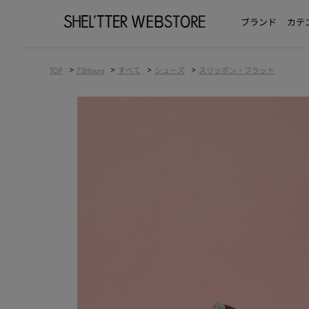
ブランド
カテ
>
>
>
>
TOP
73Hours
すべて
シューズ
スリッポン・フラット