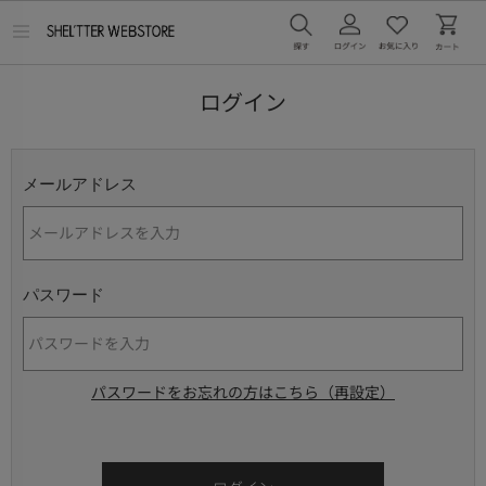
メ
ニ
ュ
ー
ログイン
を
開
く
メールアドレス
パスワード
パスワードをお忘れの方はこちら（再設定）