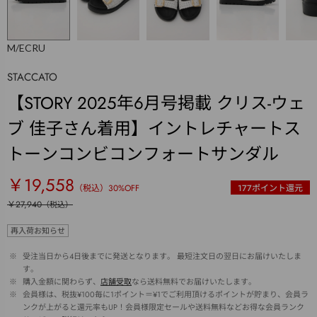
M/ECRU
STACCATO
【STORY 2025年6月号掲載 クリス-ウェ
ブ 佳子さん着用】イントレチャートス
トーンコンビコンフォートサンダル
￥19,558
（税込）
30
%OFF
177
ポイント還元
￥27,940
（税込）
再入荷お知らせ
 ※ 
受注当日から4日後までに発送となります。 最短注文日の翌日にお届けいたしま
す。
 ※ 
購入金額に関わらず、
店舗受取
なら送料無料でお届けいたします。
 ※ 
会員様は、税抜¥100毎に1ポイント＝¥1でご利用頂けるポイントが貯まり、会員ラ
ンクが上がると還元率もUP！会員様限定セールや送料無料などお得な会員ランク