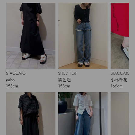
STACCATO
SHEL’TTER
STACCATO
naho
靏色遥
小林千花
153cm
153cm
166cm