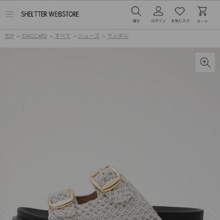
メ
ニ
ュ
TOP
>
STACCATO
>
すべて
>
シューズ
>
サンダル
ー
を
開
く