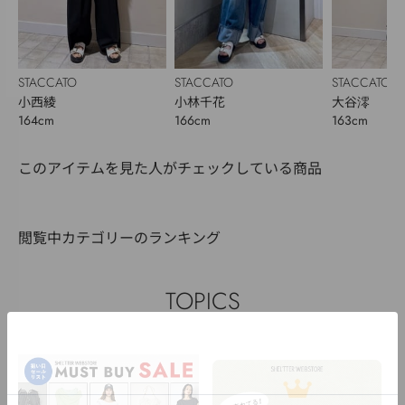
STACCATO
STACCATO
STACCATO
小西綾
小林千花
大谷澪
164cm
166cm
163cm
このアイテムを見た人がチェックしている商品
閲覧中カテゴリーのランキング
TOPICS