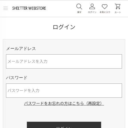
メ
ニ
ュ
ー
ログイン
を
開
く
メールアドレス
パスワード
パスワードをお忘れの方はこちら（再設定）