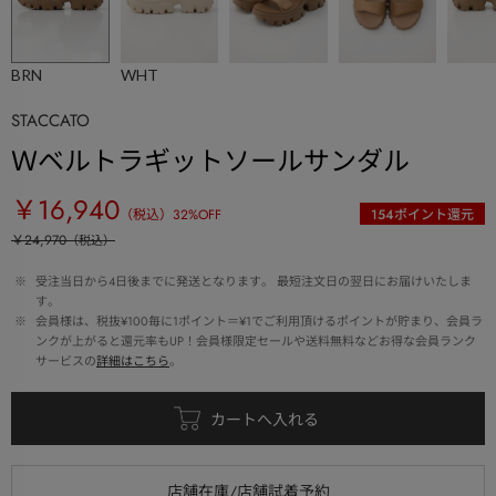
BRN
WHT
STACCATO
Ｗベルトラギットソールサンダル
￥16,940
（税込）
32
%OFF
154
ポイント還元
￥24,970
（税込）
 ※ 
受注当日から4日後までに発送となります。 最短注文日の翌日にお届けいたしま
す。
 ※ 
会員様は、税抜¥100毎に1ポイント＝¥1でご利用頂けるポイントが貯まり、会員ラ
ンクが上がると還元率もUP！会員様限定セールや送料無料などお得な会員ランク
サービスの
詳細はこちら
。