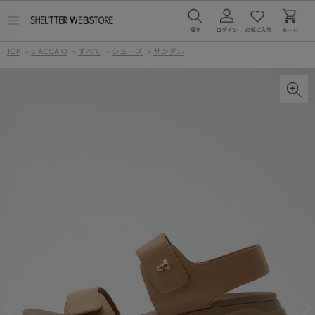
メ
ニ
ュ
TOP
>
STACCATO
>
すべて
>
シューズ
>
サンダル
ー
を
開
く