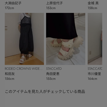
大淵由記子
上原佳代子
金城 真
172cm
153cm
158cm
RODEO CROWNS WIDE
STACCATO
STACCATO
BOWL
和田友
角田愛恵
市川優里
156cm
155cm
164cm
このアイテムを見た人がチェックしている商品