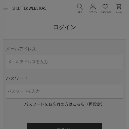
メ
ニ
ュ
ー
ログイン
を
開
く
メールアドレス
パスワード
パスワードをお忘れの方はこちら（再設定）