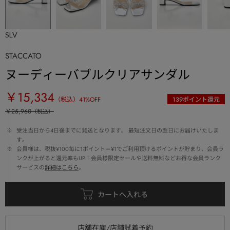
SLV
STACCATO
ヌーディーバブルクリアサンダル
￥15,334
（税込）
41
%OFF
139
ポイント還元
￥25,960
（税込）
 ※ 
受注当日から4日後までに発送となります。 最短注文日の翌日にお届けいたしま
す。
 ※ 
会員様は、税抜¥100毎に1ポイント＝¥1でご利用頂けるポイントが貯まり、会員ラ
ンクが上がると還元率もUP！会員様限定セールや送料無料などお得な会員ランク
サービスの
詳細はこちら
。