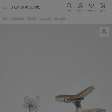
メ
ニ
ュ
TOP
>
STACCATO
>
すべて
>
シューズ
>
サンダル
ー
を
開
く