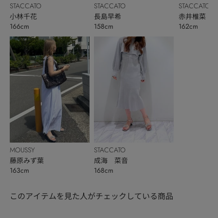
STACCATO
STACCATO
STACCATO
小林千花
長島早希
赤井椎菜
166cm
158cm
162cm
MOUSSY
STACCATO
藤原みず葉
成海 菜音
163cm
168cm
このアイテムを見た人がチェックしている商品