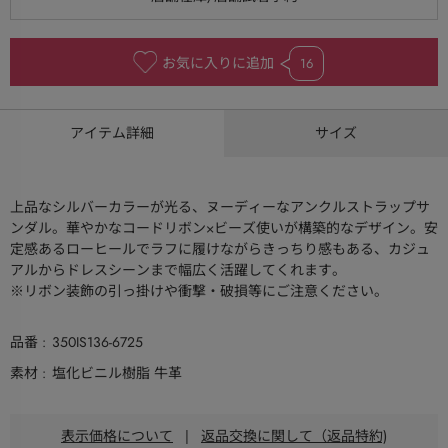
お気に入りに追加
16
アイテム詳細
サイズ
上品なシルバーカラーが光る、ヌーディーなアンクルストラップサ
ンダル。華やかなコードリボン×ビーズ使いが構築的なデザイン。安
定感あるローヒールでラフに履けながらきっちり感もある、カジュ
アルからドレスシーンまで幅広く活躍してくれます。
※リボン装飾の引っ掛けや衝撃・破損等にご注意ください。
品番
350IS136-6725
素材
塩化ビニル樹脂 牛革
表示価格について
|
返品交換に関して（返品特約)