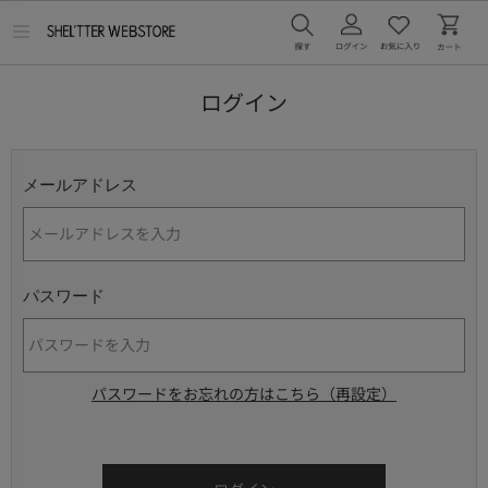
メ
ニ
ュ
ー
ログイン
を
開
く
メールアドレス
パスワード
パスワードをお忘れの方はこちら（再設定）