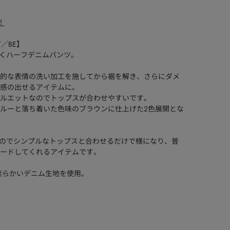
！
PT／BE】
引くハーフデニムパンツ。
立体的な表情の洗い加工を施してから裾を解き、さらにダメ
感の出せるアイテムに。
ルエットなのでトップスが合わせやすいです。
ルーと落ち着いた色味のブラウンに仕上げた2色展開とな
ムなのでシンプルなトップスと合わせるだけで様になり、普
ードしてくれるアイテムです。
0%の柔らかいデニム生地を使用。