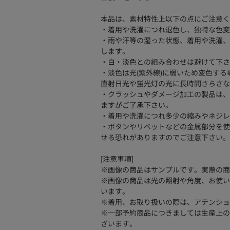
本品は、素材特性上以下の点にご注意く
・着用や洗濯につれ退色し、独特な色変
・雨や汗等の湿った状態、着用や洗濯、
します。
・白・淡色との組み合わせは避けて下さ
・淡色は光(紫外線)に弱いため変色する
直射日光や蛍光灯の光に長時間さらさな
・クラッシュやダメージ加工の製品は、
ますがご了承下さい。
・着用や洗濯につれ多少の縮みやネジレ
・ボタンやリベットなどの金属部分を使
せる恐れがありますのでご注意下さい。
[注意事項]
※画像の商品はサンプルです。実際の商
※画像の商品は光の照射や角度、お使い
います。
※着用、お取り扱いの際は、アテンショ
※一部予約商品につきましては生産上の
ざいます。