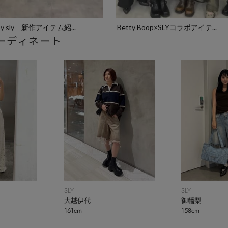
 by sly 新作アイテム紹...
Betty Boop×SLYコラボアイテ...
ーディネート
SLY
SLY
大越伊代
御幡梨
161cm
158cm