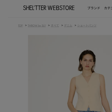
ブランド
カテ
>
>
>
>
TOP
THROW by SLY
すべて
デニム
ショートパンツ