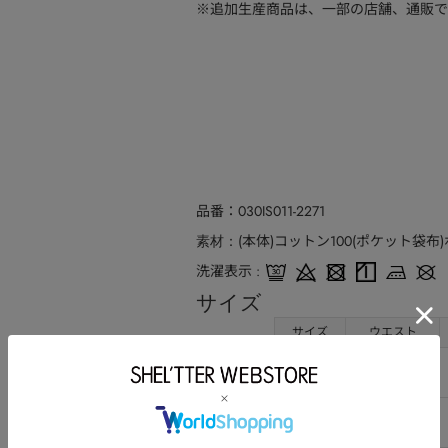
※追加生産商品は、一部の店舗、通販で
品番
030IS011-2271
(本体)コットン100(ポケット袋布
素材
洗濯表示
サイズ
サイズ
ウエスト
0
72
1
76