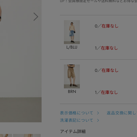
UP！会員様限定セールや送料無料などお得な
0
在庫なし
L/BLU
1
在庫なし
0
在庫なし
BRN
1
在庫なし
表示価格について
返品交換に関し
洗濯表記について
アイテム詳細