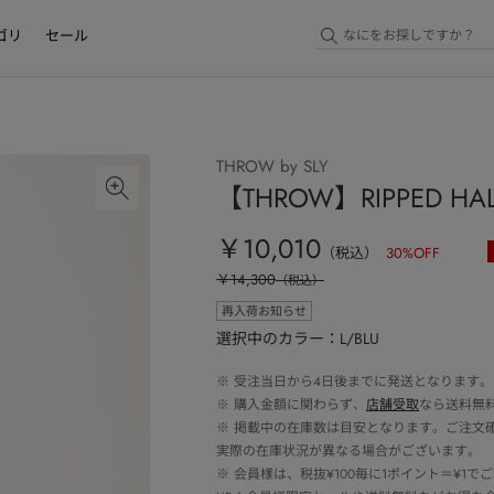
ゴリ
セール
THROW by SLY
【THROW】RIPPED HAL
￥10,010
（税込）
30
%OFF
￥14,300
（税込）
再入荷お知らせ
選択中のカラー：L/BLU
※
受注当日から4日後までに発送となります。
※
購入金額に関わらず、
店舗受取
なら送料無
※
掲載中の在庫数は目安となります。ご注文
実際の在庫状況が異なる場合がございます。
※
会員様は、税抜¥100毎に1ポイント＝¥1