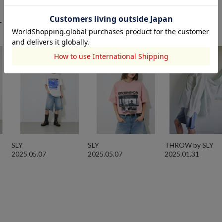
ート
SLY
SLY
THROW by SLY
2025.05.07
2025.05.07
2025.01.31