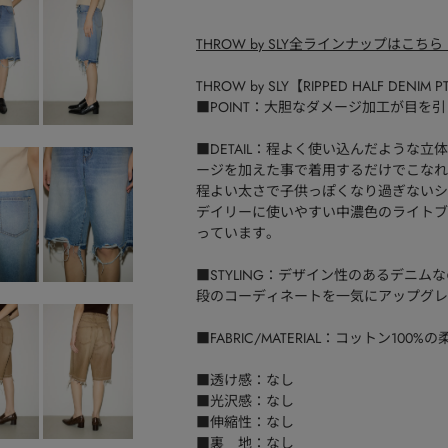
THROW by SLY全ラインナップはこちら
THROW by SLY【RIPPED HALF DENIM 
■POINT：大胆なダメージ加工が目を
■DETAIL：程よく使い込んだような
ージを加えた事で着用するだけでこなれ
程よい太さで子供っぽくなり過ぎないシ
デイリーに使いやすい中濃色のライトブ
っています。
■STYLING：デザイン性のあるデニ
段のコーディネートを一気にアップグレ
■FABRIC/MATERIAL：コットン10
■透け感：なし
■光沢感：なし
■伸縮性：なし
■裏 地：なし