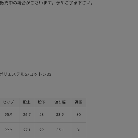
販売中の場合がございます。予めご了承下さい。
)ポリエステル67コットン33
ヒップ
股上
股下
渡り幅
裾幅
95.9
26.7
28
33.9
30
99.9
27.1
29
35.1
31