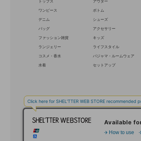
トップス
アウター
ワンピース
ボトム
デニム
シューズ
バッグ
アクセサリー
ファッション雑貨
キッズ
ランジェリー
ライフスタイル
コスメ・香水
パジャマ・ルームウェア
水着
セットアップ
BAROQUE JAPAN LIMITED
SHEL’T
COPYRIGHT © BAROQUE JAPAN LIMITED ALL RIGHTS RESERVED