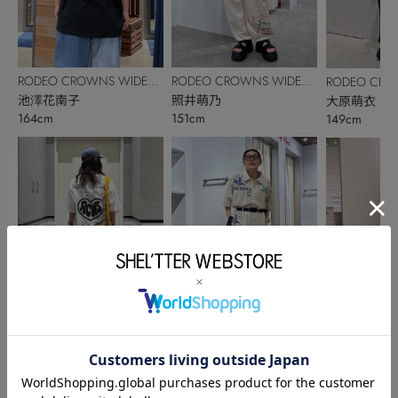
RODEO CROWNS WIDE
RODEO CROWNS WIDE
RODEO CRO
BOWL
池澤花南子
BOWL
照井萌乃
BOWL
大原萌衣
164cm
151cm
149cm
RODEO CROWNS WIDE
RODEO CROWNS WIDE
RODEO CRO
BOWL
岩井明梨
BOWL
照井萌乃
BOWL
鈴木愛未
160cm
151cm
157cm