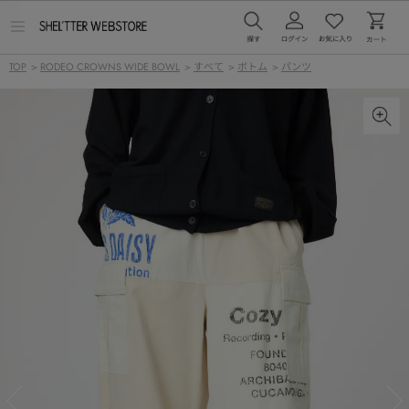
メ
ニ
ュ
TOP
>
RODEO CROWNS WIDE BOWL
>
すべて
>
ボトム
>
パンツ
ー
を
開
く