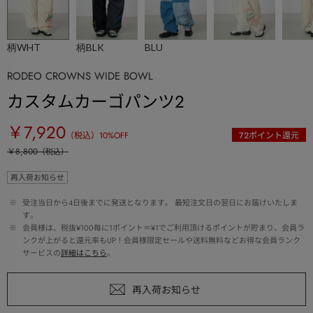
柄WHT
柄BLK
BLU
RODEO CROWNS WIDE BOWL
カスタムカーゴパンツ2
￥7,920
（税込）
10
%OFF
72
ポイント還元
￥8,800
（税込）
再入荷お知らせ
 ※ 
受注当日から4日後までに発送となります。 最短注文日の翌日にお届けいたしま
す。
 ※ 
会員様は、税抜¥100毎に1ポイント＝¥1でご利用頂けるポイントが貯まり、会員ラ
ンクが上がると還元率もUP！会員様限定セールや送料無料などお得な会員ランク
サービスの
詳細はこちら
。