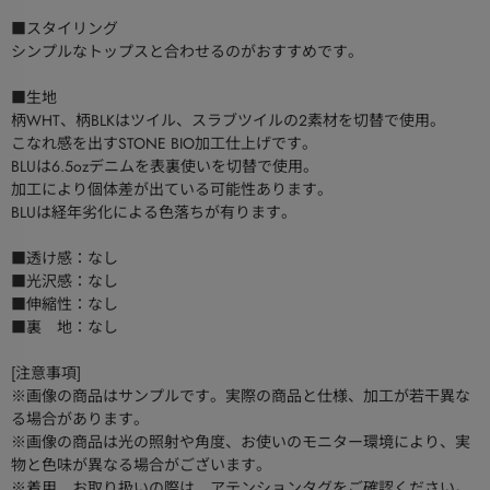
■スタイリング
シンプルなトップスと合わせるのがおすすめです。
■生地
柄WHT、柄BLKはツイル、スラブツイルの2素材を切替で使用。
こなれ感を出すSTONE BIO加工仕上げです。
BLUは6.5ozデニムを表裏使いを切替で使用。
加工により個体差が出ている可能性あります。
BLUは経年劣化による色落ちが有ります。
■透け感：なし
■光沢感：なし
■伸縮性：なし
■裏 地：なし
[注意事項]
※画像の商品はサンプルです。実際の商品と仕様、加工が若干異な
る場合があります。
※画像の商品は光の照射や角度、お使いのモニター環境により、実
物と色味が異なる場合がございます。
※着用、お取り扱いの際は、アテンションタグをご確認ください。