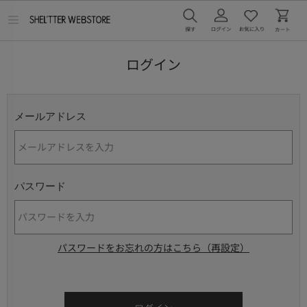
メ
ニ
ュ
ー
ログイン
を
開
く
メールアドレス
パスワード
パスワードをお忘れの方はこちら（再設定）