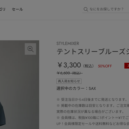
ゴリ
セール
STYLEMIXER
テントスリーブルーズ
￥3,300
（税込）
50
%OFF
￥6,600
（税込）
再入荷お知らせ
選択中のカラー：SAX
※
受注当日から4日後までに発送となります。
※
掲載中の在庫数は目安となります。ご注文
実際の在庫状況が異なる場合がございます。
※
会員様は、税抜¥100毎に1ポイント＝¥1
UP！会員様限定セールや送料無料などお得な