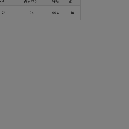
バスト
裾まわり
肩幅
袖口
176
136
44.8
16