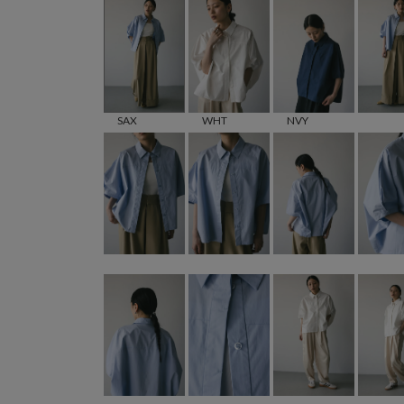
SAX
WHT
NVY