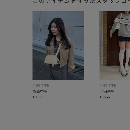
このアイテムを使ったスタッフコ
SHEL’TTER
SHEL’TTER
篠原杏実
池田朱里
150cm
156cm