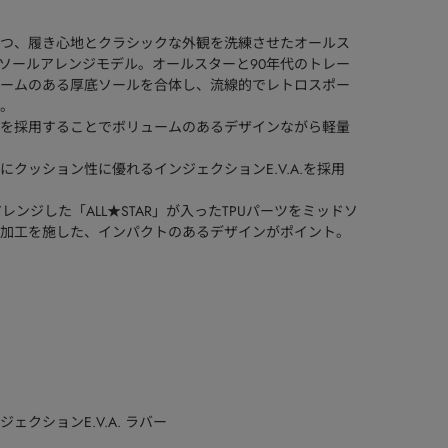
つ、履き心地とクラシックな外観を洗練させたオールス
の厚底ソールアレンジモデル。オールスターと90年代のトレー
ームのある厚底ソールを合体し、流線的でレトロスポー
。
を採用することでボリュームのあるデザインながら軽量
クッション性に優れるインジェクションE.V.A.を採用
ンジした「ALL★STAR」が入ったTPUパーツをミッドソ
加工を施した、インパクトのあるデザインがポイント。
クションE.V.A. ラバー