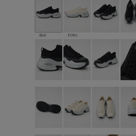
BLK
ECRU