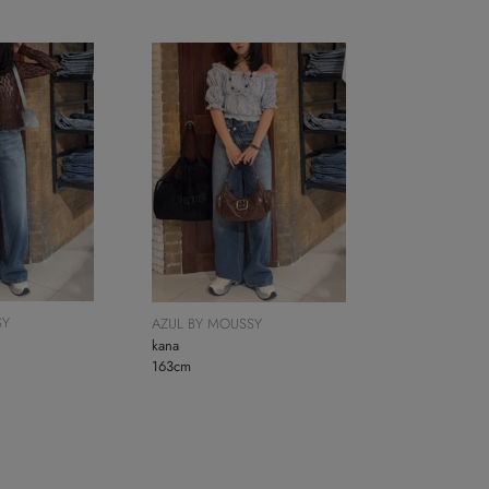
SY
AZUL BY MOUSSY
kana
163cm