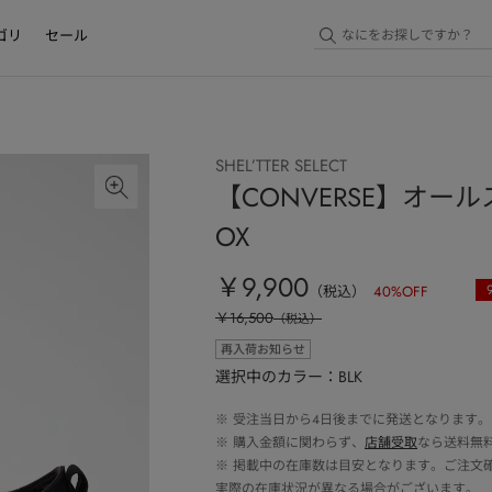
ゴリ
セール
SHEL’TTER SELECT
【CONVERSE】オール
OX
￥9,900
（税込）
40
%OFF
￥16,500
（税込）
再入荷お知らせ
選択中のカラー：BLK
※
受注当日から4日後までに発送となります。
※
購入金額に関わらず、
店舗受取
なら送料無
※
掲載中の在庫数は目安となります。ご注文
実際の在庫状況が異なる場合がございます。