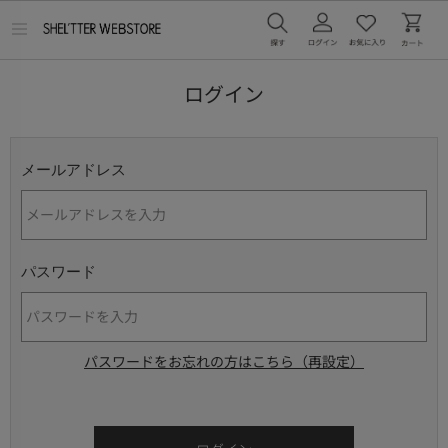
メ
ニ
ュ
ー
ログイン
を
開
く
メールアドレス
パスワード
パスワードをお忘れの方はこちら（再設定）