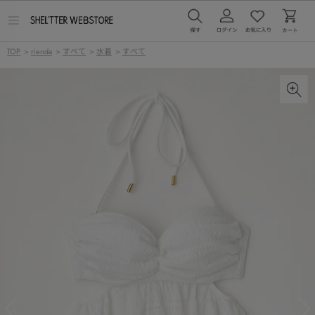
メ
ニ
ュ
TOP
>
rienda
>
すべて
>
水着
>
すべて
ー
を
開
く