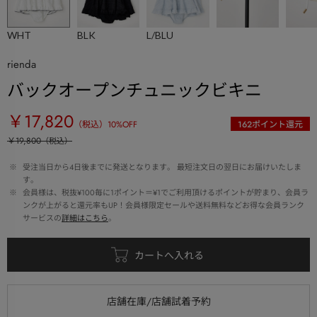
WHT
BLK
L/BLU
rienda
バックオープンチュニックビキニ
￥17,820
（税込）
10
%OFF
162
ポイント還元
￥19,800
（税込）
 ※ 
受注当日から4日後までに発送となります。 最短注文日の翌日にお届けいたしま
す。
 ※ 
会員様は、税抜¥100毎に1ポイント＝¥1でご利用頂けるポイントが貯まり、会員ラ
ンクが上がると還元率もUP！会員様限定セールや送料無料などお得な会員ランク
サービスの
詳細はこちら
。