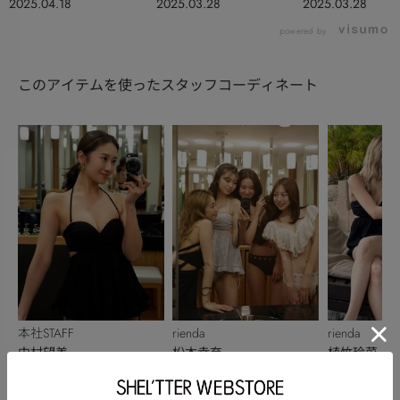
2025.04.18
2025.03.28
2025.03.28
powered by
このアイテムを使ったスタッフコーディネート
本社STAFF
rienda
rienda
中村望美
松本幸奈
植竹玲菜
166cm
159cm
154cm