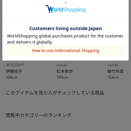
本社STAFF
rienda
rienda
伊藤桃子
松本幸奈
植竹玲菜
168cm
159cm
154cm
このアイテムを見た人がチェックしている商品
閲覧中カテゴリーのランキング