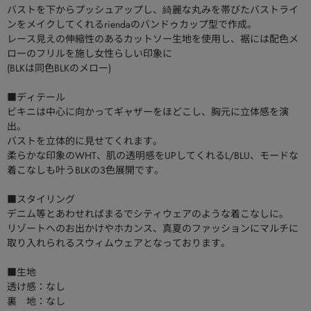
バストを下からプッシュアップし、綺麗な丸みを帯びたバストライ
ンをメイクしてくれるriendaのバンドゥカップ型で作成。
レース見えの伸縮性のあるカットソー生地を使用し、裾には配色メ
ローのフリルを施し女性らしい印象に
(BLKは同色BLKのメロー)
■ディテール
ビキニは中心に向かってギャザーをほどこし、胸元に立体感を演
出。
バストを立体的に見せてくれます。
柔らかな印象のWHT、肌の透明感をUPしてくれるL/BLU、モードな
着こなしも叶うBLKの3色展開です。
■スタイリング
デニム等とあわせればまるでシティウェアのような着こなしに。
リゾートへのお出かけやホカンス、真夏のファッションにマルチに
取り入れられるスウィムウェアとなっております。
■生地
透け感：なし
裏 地：なし