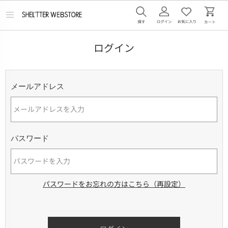
メ
ニ
ュ
ー
ログイン
を
開
く
メールアドレス
パスワード
パスワードをお忘れの方はこちら（再設定）