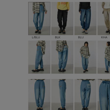
L/BLU
BLK
BLU
KHA