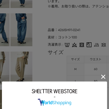
います。
※着用、お取り扱いの際は、アテンショ
品番
426ISH91-0241
コットン100
素材
洗濯表示
サイズ
サイズ
ウエスト
M
60
L
80