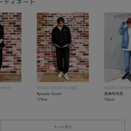
ーディネート
 WIDE
RODEO CROWNS WIDE
RODEO CROWN
BOWL
Ryosuke Suzuki
BOWL
長﨑怜央茄
175cm
156cm
もっと見る