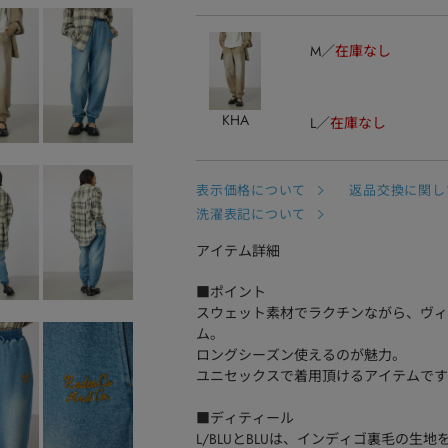
M
在庫なし
KHA
L
在庫なし
表示価格について
返品交換に関し
洗濯表記について
アイテム詳細
■ポイント
スウェット素材でラクチンながら、ヴィン
ム。
ロングシーズン使えるのが魅力。
ユニセックスで着用頂けるアイテムです
■ディティール
L/BLUとBLUは、インディゴ裏毛の