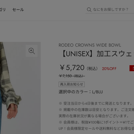
ゴリ
セール
RODEO CROWNS WIDE BOWL
【UNISEX】加工スウ
￥5,720
（税込）
20
%OFF
￥7,150
（税込）
再入荷お知らせ
選択中のカラー：L/BLU
※
受注当日から4日後までに発送となります。
※
掲載中の在庫数は目安となります。ご注文
実際の在庫状況が異なる場合がございます。
※
会員様は、税抜¥100毎に1ポイント＝¥1
UP！会員様限定セールや送料無料などお得な