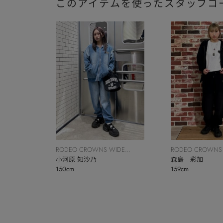
このアイテムを使ったスタッフコ
RODEO CROWNS WIDE
RODEO CROWNS
BOWL
小河原 知沙乃
BOWL
森島 彩加
150cm
159cm