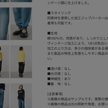
ンテージ調に仕上げました。
■スタイリング
同素材を使用した加工ジップパーカー(426
着用も可能です。
■生地
綿100％の、肉感があり、しっかりと
ヴィンテージ加工により、1点1点色合
加工の上り方は、多少の個体差がある場
また製品の特性上色落ちしやすい商品の
い。
■透け感：なし
■光沢感：なし
■伸縮性：あり
■裏 地：なし
[注意事項]
※画像の商品はサンプルです。実際の商
※画像の商品は光の照射や角度、お使い