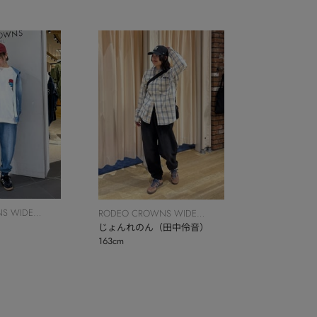
S WIDE
RODEO CROWNS WIDE
BOWL
じょんれのん（田中伶音）
163cm