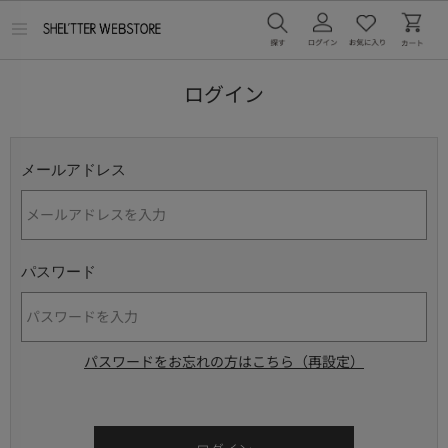
メ
ニ
ュ
ー
ログイン
を
開
く
メールアドレス
パスワード
パスワードをお忘れの方はこちら（再設定）