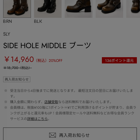
BRN
BLK
SLY
SIDE HOLE MIDDLE ブーツ
￥14,960
（税込）
20
%OFF
136
ポイント還元
￥18,700
（税込）
再入荷お知らせ
 ※ 
受注当日から4日後までに発送となります。 最短注文日の翌日にお届けいたしま
す。
 ※ 
購入金額に関わらず、
店舗受取
なら送料無料でお届けいたします。
 ※ 
会員様は、税抜¥100毎に1ポイント＝¥1でご利用頂けるポイントが貯まり、会員ラ
ンクが上がると還元率もUP！会員様限定セールや送料無料などお得な会員ランク
サービスの
詳細はこちら
。