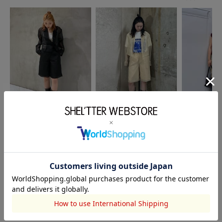
SLY
SLY
SLY
小野小愛
KAREN
片山亜紀子
157cm
158cm
148cm
このアイテムを見た人がチェックしている商品
閲覧中カテゴリーのランキング