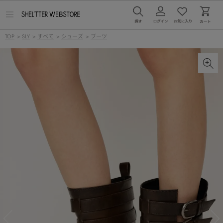
メ
ニ
ュ
TOP
>
SLY
>
すべて
>
シューズ
>
ブーツ
ー
を
開
く