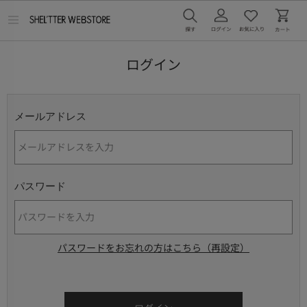
メ
ニ
ュ
ー
ログイン
を
開
く
メールアドレス
パスワード
パスワードをお忘れの方はこちら（再設定）